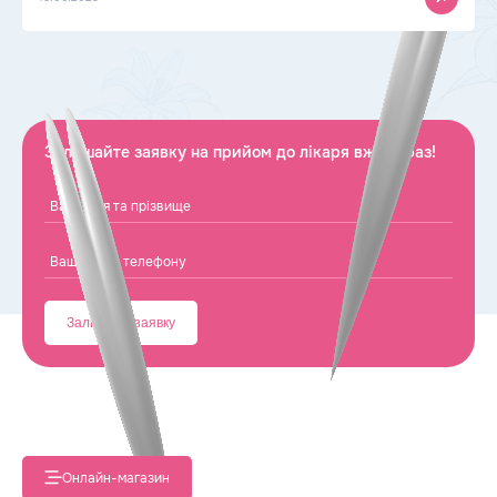
знаходиться в гемоглобіні.Гемоглобін у свою
чергу входить до складу еритроцитів. У легенях
гемоглобін зʼєднується з киснем і у складі еритроцитів
переносить його до всіх органів і тканин, а […]
Залишайте заявку на прийом до лікаря вже зараз!
Онлайн-магазин