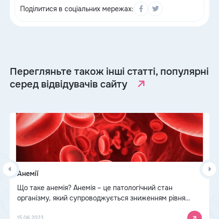
Поділитися в соціальних мережах:
Перегляньте також інші статті, популярні
серед відвідувачів сайту
Анемії
Що таке анемія? Анемія – це патологічний стан
організму, який супроводжується зниженням рівня
еритроцитів та/або гемоглобіну в крові.В організмі
людини знаходиться близько 4 г заліза і з них 75%
15.06.2023