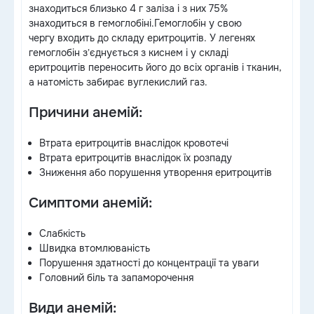
знаходиться близько 4 г заліза і з них 75%
знаходиться в гемоглобіні.Гемоглобін у свою
чергу входить до складу еритроцитів. У легенях
гемоглобін зʼєднується з киснем і у складі
еритроцитів переносить його до всіх органів і тканин,
а натомість забирає вуглекислий газ.
Причини анемій:
Втрата еритроцитів внаслідок кровотечі
Втрата еритроцитів внаслідок їх розпаду
Зниження або порушення утворення еритроцитів
Симптоми анемій:
Слабкість
Швидка втомлюваність
Порушення здатності до концентрації та уваги
Головний біль та запаморочення
Види анемій: