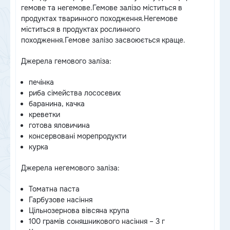
гемове та негемове.Гемове залізо міститься в
продуктах тваринного походження.Негемове
міститься в продуктах рослинного
походження.Гемове залізо засвоюється краще.
Джерела гемового заліза:
печінка
риба сімейства лососевих
баранина, качка
креветки
готова яловичина
консервовані морепродукти
курка
Джерела негемового заліза:
Томатна паста
Гарбузове насіння
Цільнозернова вівсяна крупа
100 грамів соняшникового насіння – 3 г