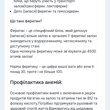
білки, що беруть участь у транспорті
заліза(трансферин, лактоферин)
Депо (запаси):феритин та гемосидерин
Що таке феритин?
Феритин – це специфічний білок, який депонує
(запасає) вільне залізо в організмі.У феритині залізо
знаходиться у водорозчинному, нетоксичному та
доступному стані.
Одна молекула феритину може зв’язувати до 4500
атомів заліза!
Норма феритину – це цифра вашої ваги або хоча б
понад 30, проте і не більше 100.
Профілактика анемій:
Основою профілактики анемії є включення в раціон
продуктів багатих на залізо та вітаміни такі як B12 та
фолієву кислоту.Потрібно підтримувати рухливий та
здоровий спосіб життя.Відмовитись від шкідливих