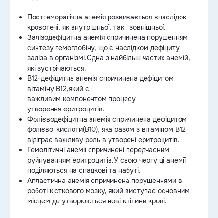
Постгеморагічна анемія розвивається внаслідок
кровотечі, як внутрішньої, так і зовнішньої.
Залізодефіцитна анемія спричинена порушенням
синтезу гемоглобіну, що є наслідком дефіциту
заліза в організмі.Одна з найбільш частих анемій,
які зустрічаються.
B12-дефіцитна анемія спричинена дефіцитом
вітаміну B12,який є
важливим компонентом процесу
утворення еритроцитів.
Фолієводефіцитна анемія спричинена дефіцитом
фолієвої кислоти(B10), яка разом з вітаміном B12
відіграє важливу роль в утворені еритроцитів.
Гемолітичні анемії спричинені передчасним
руйнуванням еритроцитів.У свою чергу ці анемії
поділяються на спадкові та набуті.
Апластична анемія спричинена порушеннями в
роботі кісткового мозку, який виступає основним
місцем де утворюються нові клітини крові.