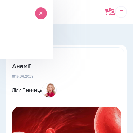
0
Головна
›
Блог
›
Анемії
Анемії
15.06.2023
Лілія Левенець