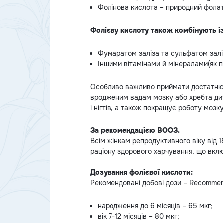
Фолінова кислота – природний фолат,
Фолієву кислоту також комбінують із
Фумаратом заліза та сульфатом заліза
Іншими вітамінами й мінералами(як п
Особливо важливо приймати достатню кі
вродженим вадам мозку або хребта дит
і нігтів, а також покращує роботу мозку
За рекомендацією ВООЗ.
Всім жінкам репродуктивного віку від 
раціону здорового харчування, що вклю
⠀
Дозування фолієвої кислоти:
Рекомендовані добові дози – Recommen
народження до 6 місяців – 65 мкг;
вік 7-12 місяців – 80 мкг;