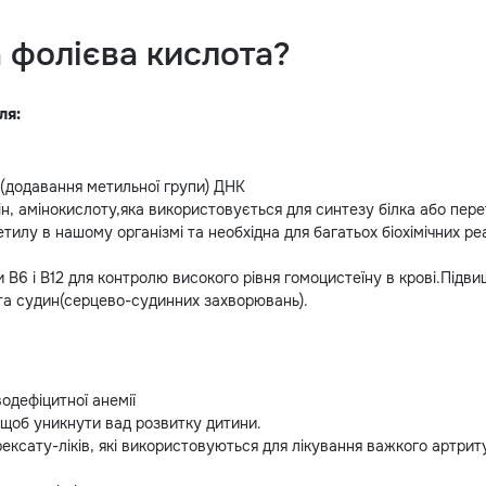
а фолієва кислота?
ля:
(додавання метильної групи) ДНК
н, амінокислоту,яка використовується для синтезу білка або пер
тилу в нашому організмі та необхідна для багатьох біохімічних реа
 В6 і В12 для контролю високого рівня гомоцистеїну в крові.Підв
та судин(серцево-судинних захворювань).
одефіцитної анемії
, щоб уникнути вад розвитку дитини.
ксату-ліків, які використовуються для лікування важкого артриту