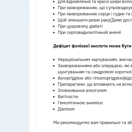
Для відновлення та краси шкіри волос
При захворюваннях, що супроводжую
При захворюваннях серця і судин та і
Щоб зменшити ризик раку(Деякі досл
При цукровому діабеті
При серповидноклітинній анемії
Дефіцит фолієвої кислоти може бути
Нераціональним харчуванням, виснажл
Захворюваннями або операцією, які 
шунтуванням та синдромом короткої
Ахлоргідрією або гіпохлоргідрією(від
Препаратами, що впливають на всмок
Зловживання алкоголем
Вагітністю
Гемолітичною анемією
Діалізом
Ми рекомендуємо вам правильно та зба