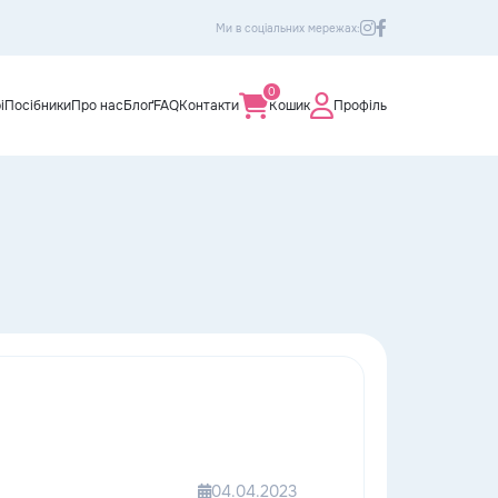
Ми в соціальних мережах:
0
і
Посібники
Про нас
Блоґ
FAQ
Контакти
Кошик
Профіль
04.04.2023