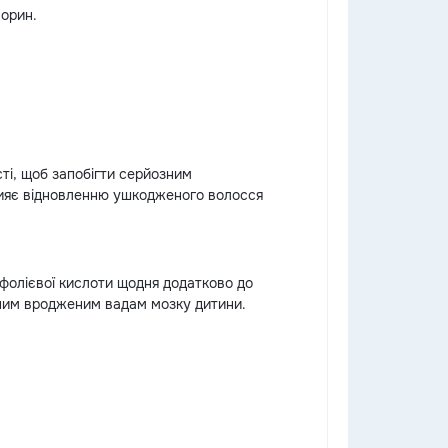
ворин.
сті, щоб запобігти серйозним
рияє відновленню ушкодженого волосся
 фолієвої кислоти щодня додатково до
озним вродженим вадам мозку дитини.