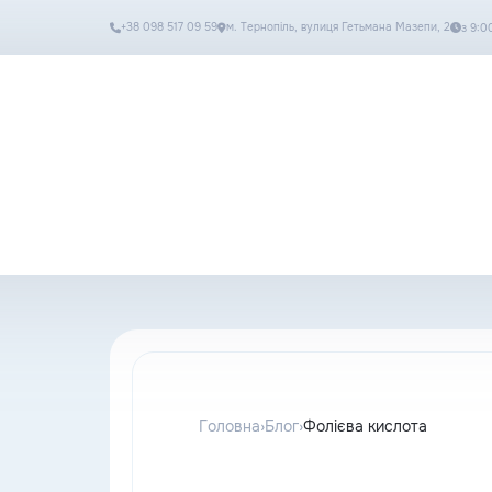
+38 098 517 09 59
м. Тернопіль, вулиця Гетьмана Мазепи, 2
з 9:0
Онлайн-магазин
Пошук...
Головна
›
Блог
›
Фолієва кислота