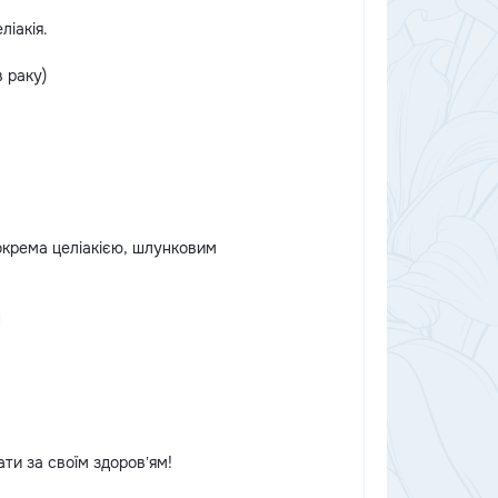
іакія.
 раку)
зокрема целіакією, шлунковим
н
ти за своїм здоровʼям!