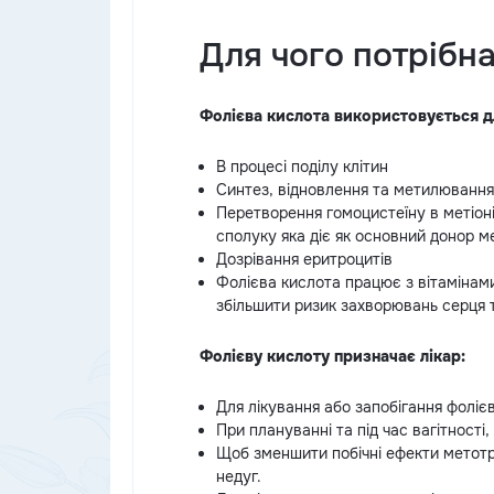
Для чого потрібн
Фолієва кислота використовується д
В процесі поділу клітин
Синтез, відновлення та метилювання
Перетворення гомоцистеїну в метіоні
сполуку яка діє як основний донор ме
Дозрівання еритроцитів
Фолієва кислота працює з вітамінами
збільшити ризик захворювань серця 
Фолієву кислоту призначає лікар:
Для лікування або запобігання фолієв
При плануванні та під час вагітності
Щоб зменшити побічні ефекти метотре
недуг.