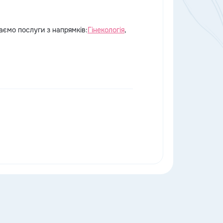
даємо послуги з напрямків:
Гінекологія
,