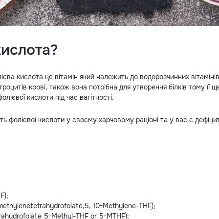
кислота?
ієва кислота це вітамін який належить до водорозчинних вітамінів
троцитів крові, також вона потрібна для утворення білків тому її
лієвої кислоти під час вагітності.
ть фолієвої кислоти у своєму харчовому раціоні та у вас є дефіци
F);
ethylenetetrahydrofolate,5, 10-Methylene-THF);
ahydrofolate 5-Methyl-THF or 5-MTHF);