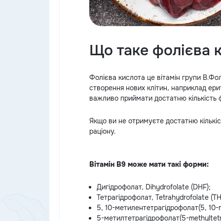
Що таке фолієва 
Фолієва кислота це вітамін групи В.Фол
створення нових клітин, наприклад ери
важливо приймати достатню кількість фо
Якщо ви не отримуєте достатню кількіс
раціону.
Вітамін В9 може мати такі форми:
Дигідрофолат, Dihydrofolate (DHF);
Тетрагідрофолат, Tetrahydrofolate (TH
5, 10-метилентетрагідрофолат(5, 10-m
5-метилтетрагідрофолат(5-methyltetr