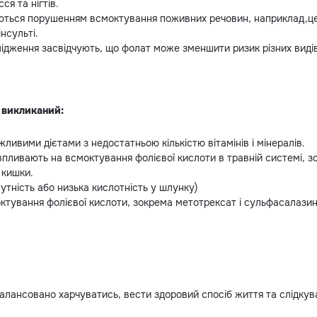
ся та нігтів.
ться порушенням всмоктування поживних речовин, наприклад,цел
нсульті.
ідження засвідчують, що фолат може зменшити ризик різних видів
 викликаний:
ивими дієтами з недостатньою кількістю вітамінів і мінералів.
впливають на всмоктування фолієвої кислоти в травній системі, 
 кишки.
сутність або низька кислотність у шлунку)
тування фолієвої кислоти, зокрема метотрексат і сульфасалази
лансовано харчуватись, вести здоровий спосіб життя та слідкува