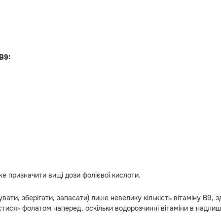
В9:
же призначити вищі дози фолієвої кислоти.
ати, зберігати, запасати) лише невелику кількість вітаміну В9, зд
тися» фолатом наперед, оскільки водорозчинні вітаміни в надлишк