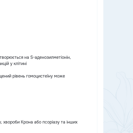
етворюється на S-аденозилметіонін,
кцій у клітині
ищений рівень гомоцистеїну може
, хвороби Крона або псоріазу та інших