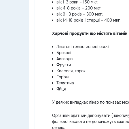
вік 1-3 роки – 150 мкг;
вік 4-8 років – 200 мкг;
вік 9-13 років – 300 мкг;
вік 14-18 років і старші – 400 мкг.
Харчові продукти що містять вітамін 
Листові темно-зелені овочі
Броколі
Авокадо
Фрукти
Квасоля, горох
Горіхи
Телятина
Яйця
У деяких випадках лікар по показах мо
Організм здатний депонувати (накопичув
фолієвої кислоти не допоможуть «запас
сечею.