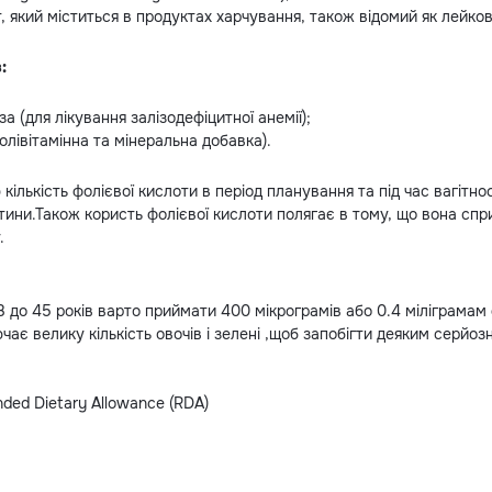
 який міститься в продуктах харчування, також відомий як лейко
:
 (для лікування залізодефіцитної анемії);
олівітамінна та мінеральна добавка).
лькість фолієвої кислоти в період планування та під час вагітно
ини.Також користь фолієвої кислоти полягає в тому, що вона сп
.
18 до 45 років варто приймати 400 мікрограмів або 0.4 міліграмам
чає велику кількість овочів і зелені ,щоб запобігти деяким серй
ded Dietary Allowance (RDA)