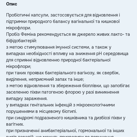
Опис
Пробiотичні капсули, застосовується для відновлення і
пiдтримки природного балансу вагінальної та кишкової
мікрофлори.
Пробіз Феміна рекомендується як джерело живих лакто- та
біфідобактерій:
з метою стимулювання імунної системи, а також у
випадках необхідності впливу на зниження pH середовища
для сприянні відновленню природної бактеріальної
мікрофлори;
при таких проявах бактеріального вагінозу, як свербіж,
виділення, неприємний запах та інше;
з метою відновлення та збереження біоплівки, що запобігає
заселенню піхви патогеною флорою у разі виникнення
випадку зараження.
у випадках генітальних інфекцій з мікроекологічними
порушеннями в місцевому біотипі.
при синдромі подразненого кишківника та дизбіозі піхви у
вагітних.
при призначенні анибактеріальної, гормональної та інших
видів терапій, що можуть призводити до порушення