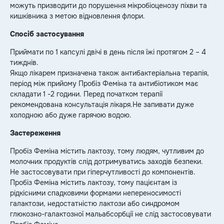
можуть призводити до порушення мікробіоценозу піхви та
кишківника з метою відновлення флори.
Спосіб застосування
Приймати по 1 капсулі двічі в день після їжі протягом 2 – 4
тижднів.
Якщо лікарем призначена також антибактеріальна терапія,
період між прийому Пробіз Феміна та антибіотиком має
складати 1 -2 години. Перед початком терапії
рекомендована консультація лікаря.Не запивати дуже
холодною або дуже гарячою водою.
Застереження
Пробіз Феміна містить лактозу, тому людям, чутливим до
молочних продуктів слід дотримуватись заходів безпеки.
Не застосовувати при гіперчутливості до компонентів.
Пробіз Феміна містить лактозу, тому пацієнтам із
рідкісними спадковими формами непереносимості
галактози, недостатністю лактози або синдромом
глюкозно-галактозної мальабсорбції не слід застосовувати