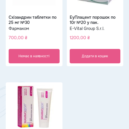
Схізандрин таблетки по
ЕуПлацент порошок по
25 мг №30
10г №20 у пак.
Фармаком
E-Vital Group S.r.l.
700,00
₴
1200,00
₴
Немає в наявності
Додати в кошик