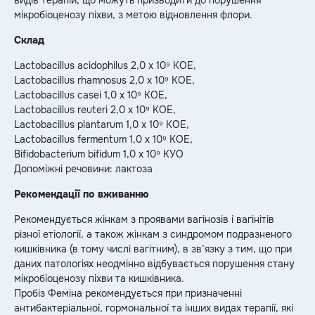
мікробіоценозу піхви, з метою відновлення флори.
Склад
Lactobacillus acidophilus 2,0 x 10⁹ KOE,
Lactobacillus rhamnosus 2,0 x 10⁹ KOE,
Lactobacillus casei 1,0 x 10⁹ KOE,
Lactobacillus reuteri 2,0 x 10⁹ KOE,
Lactobacillus plantarum 1,0 x 10⁹ KOE,
Lactobacillus fermentum 1,0 x 10⁹ KOE,
Bifidobacterium bifidum 1,0 x 10⁹ KУО
Допоміжні речовини: лактоза
Рекомендації по вживанню
Рекомендується жінкам з проявами вагінозів і вагінітів
різної етіології, а також жінкам з синдромом подразненого
кишківника (в тому числі вагітним), в зв’язку з тим, що при
даних патологіях неодмінно відбувається порушення стану
мікробіоценозу піхви та кишківника.
Пробіз Феміна рекомендується при призначенні
антибактеріальної, гормональної та інших видах терапії, які