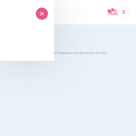
0
Онлайн-магазин
Головна
›
WooCommerce Products
›
Лікувально-профілактичні засоби
›
Пробіз Феміна капсули №30