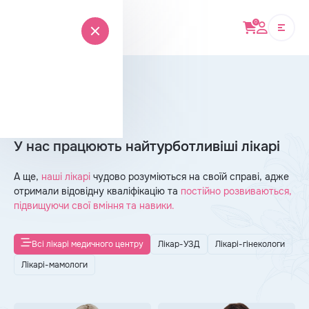
0
Головна
›
Лікар-УЗД
У нас працюють найтурботливіші лікарі
А ще,
наші лікарі
чудово розуміються на своїй справі, адже
отримали відовідну кваліфікацію та
постійно розвиваються,
підвищуючи свої вміння та навики.
Всі лікарі медичного центру
Лікар-УЗД
Лікарі-гінекологи
Лікарі-мамологи