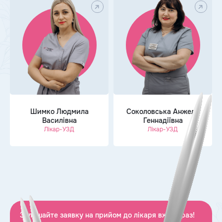
епи, 2
Шимко Людмила
Соколовська Анжела
Василівна
Геннадіївна
Лікар-УЗД
Лікар-УЗД
Залишайте заявку на прийом до лікаря вже зараз!