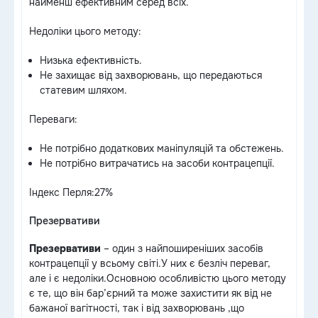
найменш ефективним серед всіх.
Недоліки цього методу:
Низька ефективність.
Не захищає від захворювань, що передаються
статевим шляхом.
Переваги:
Не потрібно додаткових маніпуляцій та обстежень.
Не потрібно витрачатись на засоби контрацепції.
Індекс Перля:27%
Презервативи
Презервативи
– один з найпоширеніших засобів
контрацепції у всьому світі.У них є безліч переваг,
але і є недоліки.Основною особливістю цього методу
є те, що він бар’єрний та може захистити як від не
бажаної вагітності, так і від захворювань ,що