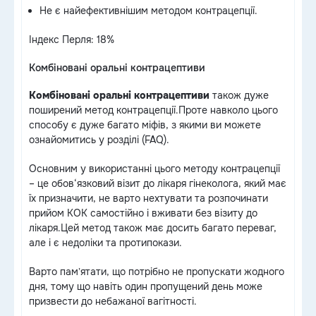
Не є найефективнішим методом контрацепції.
Індекс Перля: 18%
Комбіновані оральні контрацептиви
Комбіновані оральні контрацептиви
також дуже
поширений метод контрацепції.Проте навколо цього
способу є дуже багато міфів, з якими ви можете
ознайомитись у розділі (FAQ).
Основним у використанні цього методу контрацепції
– це обов‘язковий візит до лікаря гінеколога, який має
їх призначити, не варто нехтувати та розпочинати
прийом КОК самостійно і вживати без візиту до
лікаря.Цей метод також має досить багато переваг,
але і є недоліки та протипокази.
Варто памʼятати, що потрібно не пропускати жодного
дня, тому що навіть один пропущений день може
призвести до небажаної вагітності.