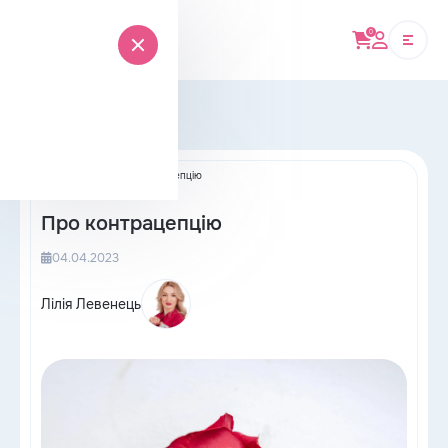
0
Онлайн-магазин
Головна
›
Блог
›
Про контрацепцію
Про контрацепцію
04.04.2023
Лілія Левенець