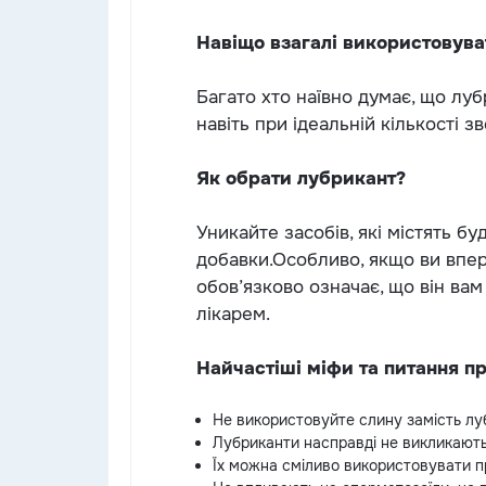
⠀
Навіщо взагалі використовува
⠀
Багато хто наївно думає, що луб
навіть при ідеальній кількості з
⠀
Як обрати лубрикант?
⠀
Уникайте засобів, які містять бу
добавки.Особливо, якщо ви впер
обов’язково означає, що він вам
лікарем.
⠀
Найчастіші міфи та питання п
Не використовуйте слину замість лу
Лубриканти насправді не викликают
Їх можна сміливо використовувати пр