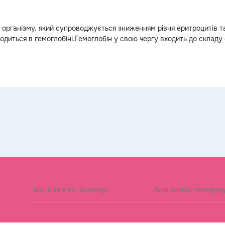
н організму, який супроводжується зниженням рівня еритроцитів та
аходиться в гемоглобіні.Гемоглобін у свою чергу входить до складу
 до всіх органів і тканин, а […]