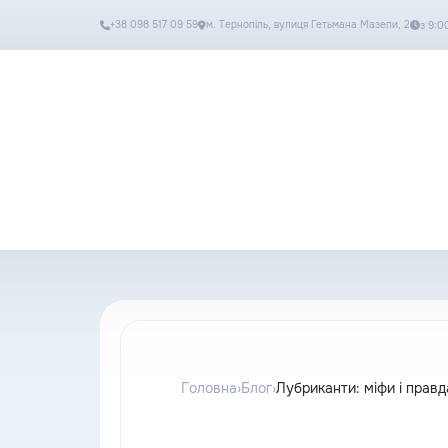
+38 098 517 09 59
м. Тернопіль, вулиця Гетьмана Мазепи, 2
з 9:0
Онлайн-магазин
Пошук...
Головна
›
Блог
›
Лубриканти: міфи і правд