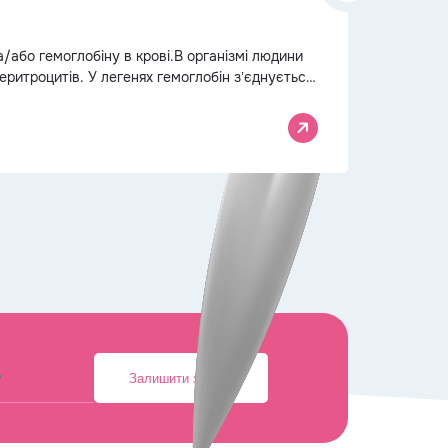
Невідкла
/або гемоглобіну в крові.В організмі людини
Коли все 
 еритроцитів. У легенях гемоглобін зʼєднується
здоров’я 
потребують
29.05.202