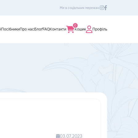
Ми в соціальних мережах:
0
і
Посібники
Про нас
Блоґ
FAQ
Контакти
Кошик
Профіль
03.07.2023