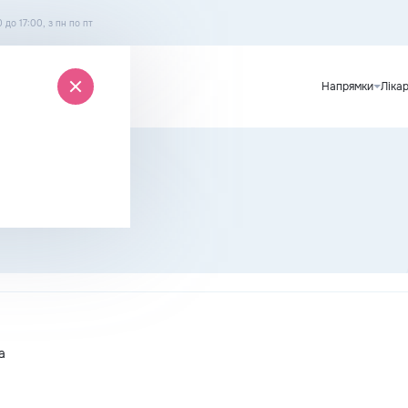
0 до 17:00, з пн по пт
Напрямки
Лікар
а