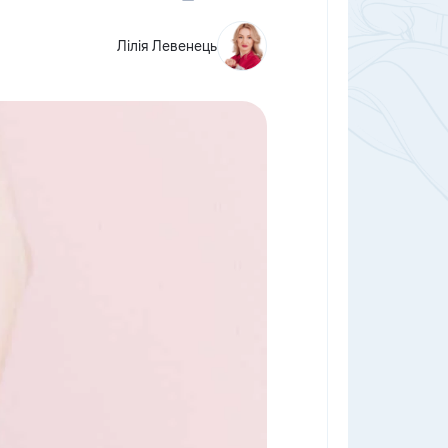
Лілія Левенець