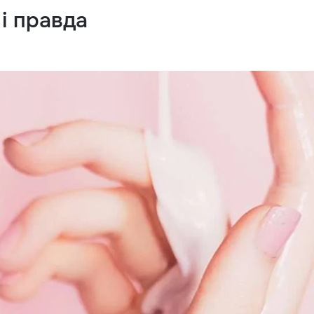
і правда
мережах: