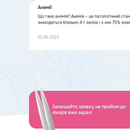
Анемії
Що таке анемія? Анемія – це патологічний ста
знаходиться близько 4 г заліза і з них 75% зн
з киснем і у складі еритроцитів переносить його
15.06.2023
Залишайте заявку на прийом до
лікаря вже зараз!