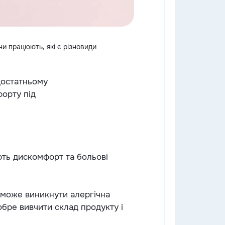
ни працюють, які є різновиди
достатньому
орту під
ють дискомфорт та больові
 може виникнути алергічна
обре вивчити склад продукту і