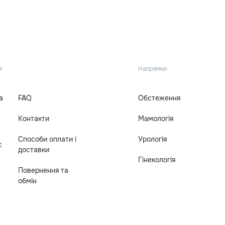
я
Напрямки
а
FAQ
Обстеження
Контакти
Мамологія
Способи оплати і
Урологія
с
доставки
Гінекологія
Повернення та
обмін