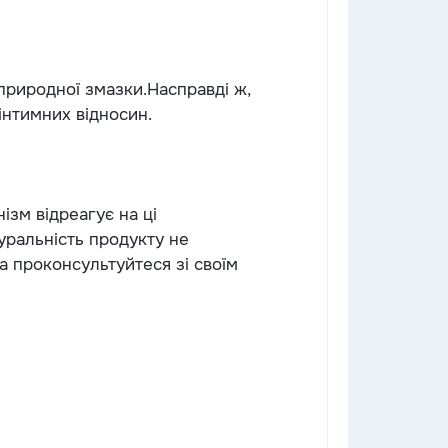
 природної змазки.Насправді ж,
 інтимних відносин.
ізм відреагує на ці
уральність продукту не
та проконсультуйтеся зі своїм