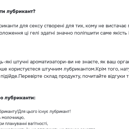
ти лубрикант?
риканти для сексу створені для тих, кому не вистачає
воложення ці гелі здатні значно поліпшити саме якість
дь-які штучні ароматизатори-ви не знаєте, як ваш орган
ше користуєтеся штучним лубрикантом.Крім того, нат
 підійде.Перевірте склад продукту, почитайте відгуки 
ро лубриканти:
бриканту!Для цього існує лубрикант!
ь молочницю,
и плануванні вагітності,