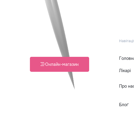
Навігаці
Головн
Онлайн-магазин
Лікарі
Про на
Блоґ