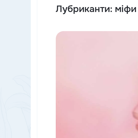
Лубриканти: міфи 
ана Мазепи, 2
з 9:00 до 17:00, з пн по пт
Ми в соціальних 