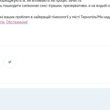
пошкоджують їх, не впливають на процес зачаття.
 пошкодити силіконові секс-іграшки, презервативи, а на водній ос
ні ваших проблем в найкращій гінекології у місті Тернопіль!Ми на
гія
,
Обстеження!