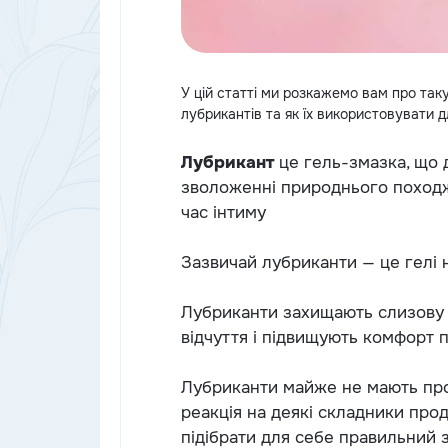
У цій статті ми розкажемо вам про таку
лубрикантів та як їх використовувати 
Лубрикант
це гель-змазка, що 
зволоженні природнього походж
час інтиму
Зазвичай лубриканти — це гелі на
Лубриканти захищають слизову о
відчуття і підвищують комфорт п
⠀
Лубриканти майже не мають про
реакція на деякі складники про
підібрати для себе правильний з