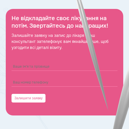
Не відкладайте своє лікування на
потім. Звертайтесь до найкращих!
Залишайте заявку на запис до лікаря і наш
консультант зателефонує вам якнайшвидше, щоб
узгодити всі деталі візиту.