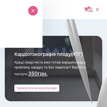
0
Головна
›
Обстеження
›
КТГ
Кардіотокографія плоду(КТГ)
Кращі лікарі міста вже готові вирішити вашу
проблему швидко та без переплат! Вартість
350грн.
послуги
Записатися на консультацію