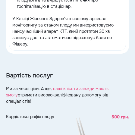
плоду(БПП) та вирішується питання про
госпіталізацію в стаціонар.
У Клініці Жіночого Здоров‘я в нашому арсеналі
моніторингу за станом плоду ми використовуємо
найсучасніший апарат КТГ, який протягом 30 хв
записує дані та автоматично підраховує бали по
Фішеру.
Вартість послуг
Ми за чесні ціни. А ще,
наші клієнти завжди мають
змогу
отримати висококваліфіковану допомогу від
спеціалістів!
Кардіотокографія плоду
500 грн.