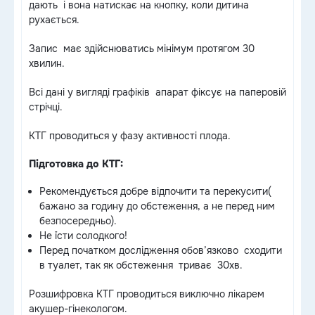
дають і вона натискає на кнопку, коли дитина
рухається.
Запис має здійснюватись мінімум протягом 30
хвилин.
Всі дані у вигляді графіків апарат фіксує на паперовій
стрічці.
КТГ проводиться у фазу активності плода.
Підготовка до КТГ:
Рекомендується добре відпочити та перекусити(
бажано за годину до обстеження, а не перед ним
безпосередньо).
Не їсти солодкого!
Перед початком дослідження обов’язково сходити
в туалет, так як обстеження триває 30хв.
Розшифровка КТГ проводиться виключно лікарем
акушер-гінекологом.