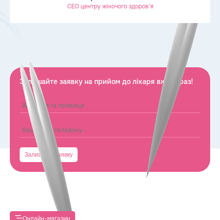
CEO центру жіночого здоров’я
Залишайте заявку на прийом до лікаря вже зараз!
Онлайн-магазин