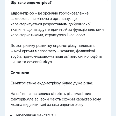
Що таке ендометріоз?
Ендометріоз
– це хронічне гормонозалежне
захворювання жіночого організму, що
характеризується розростанням доброякісної
тканини, що нагадує ендометрій за функціональними
характеристиками, структурою і кольором.
​​До зон ризику розвитку ендометріозу належать
жіночі органи малого тазу – яєчники, фаллопієві
труби, прямокишково-маткові звʼязки, сигмоподібна
кишка та сечовий міхур.
Симптоми
Симптоматика ендометріозу буває дуже різна:
На неї впливає велика кількість різноманітних
факторів.Але всі вони мають схожий характер.Тому
можна виділити такі ознаки ендометріозу:
Нерегулярні менструації