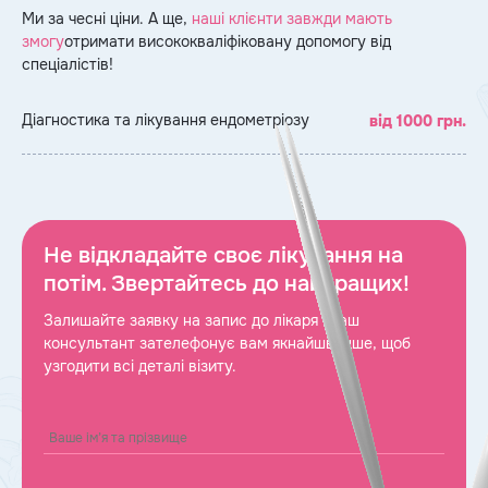
Ми за чесні ціни. А ще,
наші клієнти завжди мають
змогу
отримати висококваліфіковану допомогу від
спеціалістів!
Діагностика та лікування ендометріозу
від 1000 грн.
Не відкладайте своє лікування на
потім. Звертайтесь до найкращих!
Залишайте заявку на запис до лікаря і наш
консультант зателефонує вам якнайшвидше, щоб
узгодити всі деталі візиту.