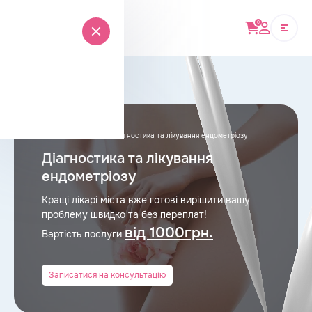
0
Головна
›
Гінекологія
›
Діагностика та лікування ендометріозу
Діагностика та лікування
ендометріозу
Кращі лікарі міста вже готові вирішити вашу
проблему швидко та без переплат!
від 1000грн.
Вартість послуги
Записатися на консультацію